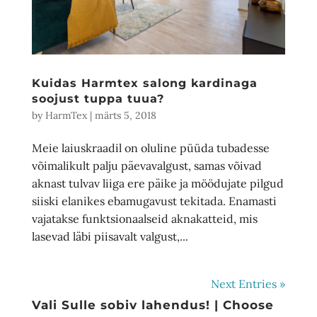
Kuidas Harmtex salong kardinaga
soojust tuppa tuua?
by
HarmTex
|
märts 5, 2018
Meie laiuskraadil on oluline püüda tubadesse
võimalikult palju päevavalgust, samas võivad
aknast tulvav liiga ere päike ja möödujate pilgud
siiski elanikes ebamugavust tekitada. Enamasti
vajatakse funktsionaalseid aknakatteid, mis
lasevad läbi piisavalt valgust,...
Next Entries »
Vali Sulle sobiv lahendus! | Choose