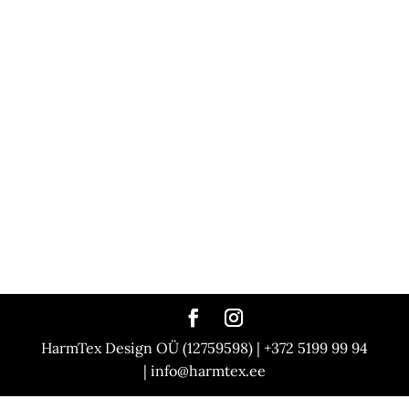
PÄEVAKARDINAD
KÜLGKARDINAD
SIINID | KARDINAPUUD
ROOMAKARDINAD
VOLDIKKARDINAD
RULOOD | KASSETTRULOOD
RIBAKARDINAD
PANEELKARDINAD
LONDONI KARDINAD
LAMELLKARDINAD
MOTORISEERITUD KARDINAD
AKUSTILISED KARDINAD
ILMASTIKUKINDLAD KARDINAD
TULEKINDLAD KARDINAD
HarmTex Design OÜ (12759598) | +372 5199 99 94
| info@harmtex.ee