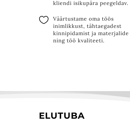
kliendi isikupära peegeldav.

Väärtustame oma töös
inimlikkust, tähtaegadest
kinnipidamist ja materjalide
ning töö kvaliteeti.
ELUTUBA