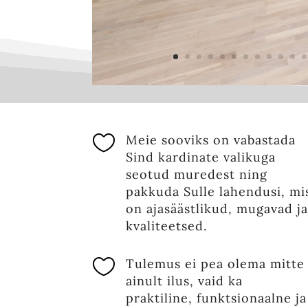

Meie sooviks on vabastada
Sind kardinate valikuga
seotud muredest ning
pakkuda Sulle lahendusi, mi
on ajasäästlikud, mugavad ja
kvaliteetsed.

Tulemus ei pea olema mitte
ainult ilus, vai
d ka
praktiline, funktsionaalne ja