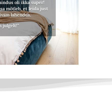
indus oli ikka super!
asa mõtleb, et leida just
bivam lahendus.
us. Kadi on sõbralik ja
ksid sobivad kardinad.
 julgelt!”
uskaupade turul!”