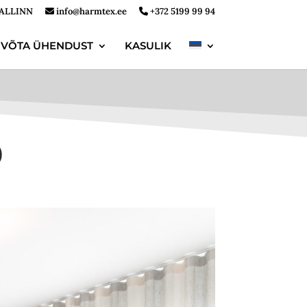
ALLINN
info@harmtex.ee
+372 5199 99 94
VÕTA ÜHENDUST
KASULIK
D