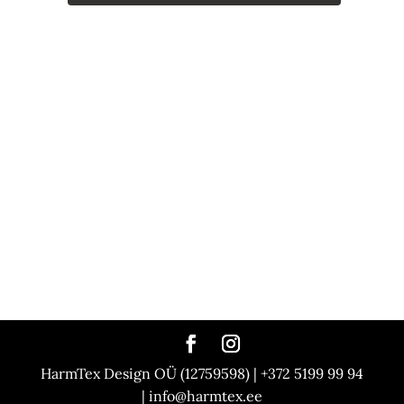
PÄEVAKARDINAD
KÜLGKARDINAD
SIINID | KARDINAPUUD
ROOMAKARDINAD
VOLDIKKARDINAD
RULOOD | KASSETTRULOOD
RIBAKARDINAD
PANEELKARDINAD
LONDONI KARDINAD
LAMELLKARDINAD
MOTORISEERITUD KARDINAD
AKUSTILISED KARDINAD
ILMASTIKUKINDLAD KARDINAD
TULEKINDLAD KARDINAD
HarmTex Design OÜ (12759598) | +372 5199 99 94
| info@harmtex.ee