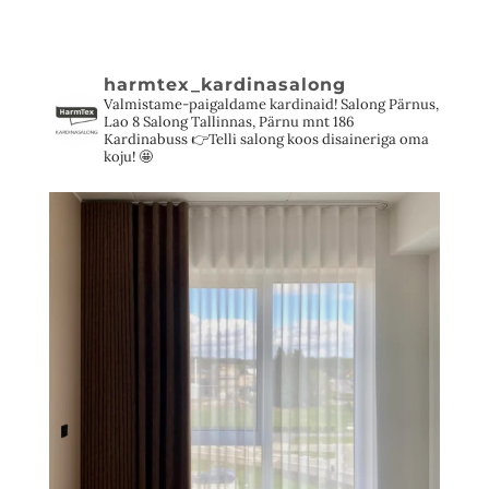
harmtex_kardinasalong
Valmistame-paigaldame kardinaid!
Salong Pärnus,
Lao 8
Salong Tallinnas, Pärnu mnt 186
Kardinabuss 👉Telli salong koos disaineriga oma
koju! 🤩