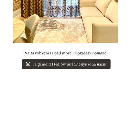
Näita rohkem I Load more I Показать больше
Jälgi meid I Follow us I Следуйте за нами
PÄEVAKARDINAD
KÜLGKARDINAD
SIINID | KARDINAPUUD
ROOMAKARDINAD
VOLDIKKARDINAD
RULOOD | KASSETTRULOOD
RIBAKARDINAD
PANEELKARDINAD