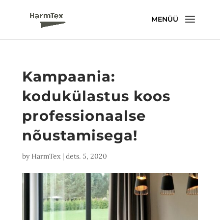
Kampaania:
kodukülastus koos
professionaalse
nõustamisega!
by
HarmTex
|
dets. 5, 2020