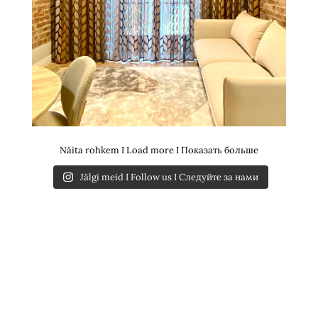
Näita rohkem I Load more I Показать больше
Jälgi meid I Follow us I Следуйте за нами
PÄEVAKARDINAD
KÜLGKARDINAD
SIINID | KARDINAPUUD
ROOMAKARDINAD
VOLDIKKARDINAD
RULOOD | KASSETTRULOOD